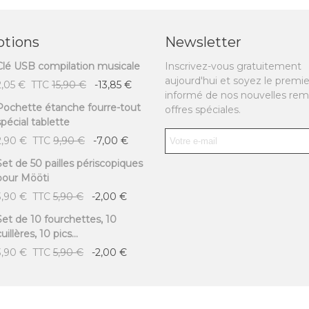
tions
Newsletter
Clé USB compilation musicale
Inscrivez-vous gratuitement
aujourd'hui et soyez le premie
2,05 €
TTC
15,90 €
-13,85 €
informé de nos nouvelles rem
Pochette étanche fourre-tout
offres spéciales.
spécial tablette
2,90 €
TTC
9,90 €
-7,00 €
Set de 50 pailles périscopiques
pour Mööti
3,90 €
TTC
5,90 €
-2,00 €
Set de 10 fourchettes, 10
uillères, 10 pics...
3,90 €
TTC
5,90 €
-2,00 €