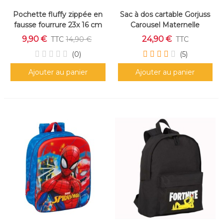
Pochette fluffy zippée en
Sac à dos cartable Gorjuss
fausse fourrure 23x 16 cm
Carousel Maternelle
crème
9,90 €
24,90 €
TTC
14,90 €
TTC
(0)
(5)
Ajouter au panier
Ajouter au panier