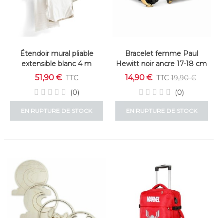
Étendoir mural pliable
Bracelet femme Paul
extensible blanc 4 m
Hewitt noir ancre 17-18 cm
51,90 €
14,90 €
TTC
TTC
19,90 €
(0)
(0)
EN RUPTURE DE STOCK
EN RUPTURE DE STOCK