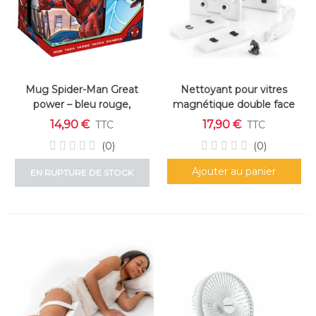
Mug Spider-Man Great
Nettoyant pour vitres
power – bleu rouge,
magnétique double face
céramique 350 ml
réutilisable
14,90 €
17,90 €
TTC
TTC
(0)
(0)
Ajouter au panier
EN RUPTURE DE STOCK