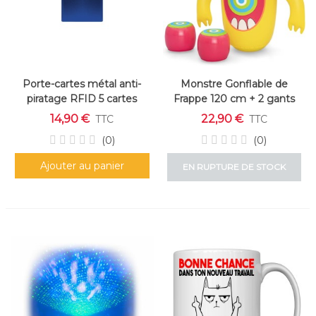
Porte-cartes métal anti-
Monstre Gonflable de
piratage RFID 5 cartes
Frappe 120 cm + 2 gants
design
+3 Ans
14,90 €
22,90 €
TTC
TTC
(0)
(0)
Ajouter au panier
EN RUPTURE DE STOCK