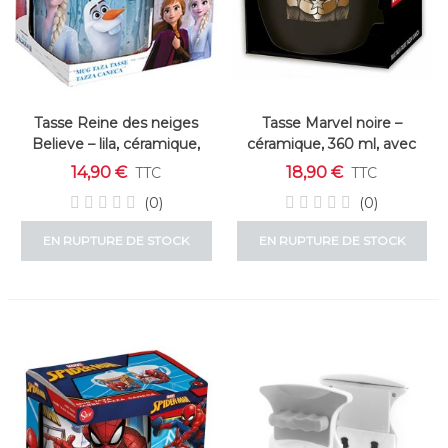
Tasse Reine des neiges
Tasse Marvel noire –
Believe – lila, céramique,
céramique, 360 ml, avec
capacité 325 ml
boîte
14,90 €
18,90 €
TTC
TTC
(0)
(0)
EN RUPTURE DE STOCK
EN RUPTURE DE STOCK