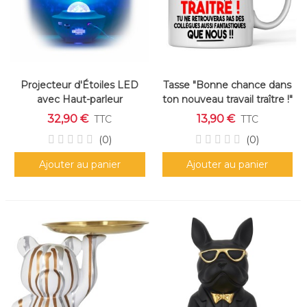
Projecteur d'Étoiles LED
Tasse "Bonne chance dans
avec Haut-parleur
ton nouveau travail traître !"
– Mug humour collègue
32,90 €
13,90 €
TTC
TTC
départ
(0)
(0)
Ajouter au panier
Ajouter au panier