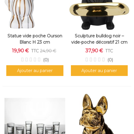
Statue vide poche Ourson
Sculpture bulldog noir –
Blanc H 23 cm
vide-poche décoratif 21 cm
19,90 €
37,90 €
TTC
24,90 €
TTC
(0)
(0)
Ajouter au panier
Ajouter au panier