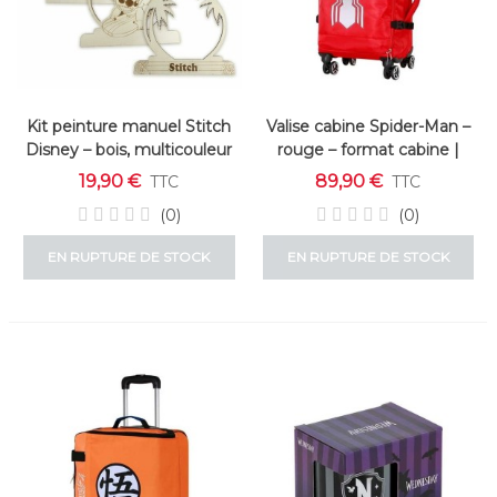
Kit peinture manuel Stitch
Valise cabine Spider-Man –
Disney – bois, multicouleur
rouge – format cabine |
Marvel
19,90 €
89,90 €
TTC
TTC
(0)
(0)
EN RUPTURE DE STOCK
EN RUPTURE DE STOCK