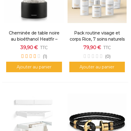
Cheminée de table noire
Pack routine visage et
au bioéthanol Heatfir –
corps Rice, 7 soins naturels
InnovaGoods
– InnovaGoods
39,90 €
79,90 €
TTC
TTC
(1)
(0)
Ajouter au panier
Ajouter au panier