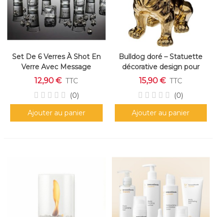
Set De 6 Verres À Shot En
Bulldog doré – Statuette
Verre Avec Message
décorative design pour
"conjugaison Du Verbe
intérieur H 22 cm
12,90 €
15,90 €
TTC
TTC
Boire" (45 Ml)
(0)
(0)
Ajouter au panier
Ajouter au panier