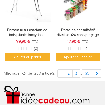
Barbecue au charbon de
Porte-épices adhésif
bois pliable Inoxydable
divisible x20 sans perçage
79,90 €
17,90 €
TTC
TTC
(0)
(0)
Ajouter au panier
Ajouter au panier
Sui
Affichage 1-24 de 1200 article(s)
1
2
3
…
50