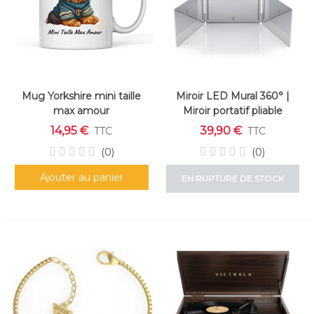
Mug Yorkshire mini taille
Miroir LED Mural 360° |
max amour
Miroir portatif pliable
14,95 €
39,90 €
TTC
TTC
(0)
(0)
Ajouter au panier
EN RUPTURE DE STOCK