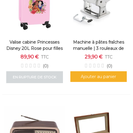
Valise cabine Princesses
Machine à pâtes fraîches
Disney 20L Rose pour filles
manuelle | 3 rouleaux de
coupe
89,90 €
29,90 €
TTC
TTC
(0)
(0)
Ajouter au panier
EN RUPTURE DE STOCK