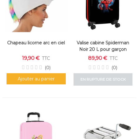
Chapeau licorne arc en ciel
Valise cabine Spiderman
Noir 20 L pour garçon
19,90 €
89,90 €
TTC
TTC
(0)
(0)
Ajouter au panier
EN RUPTURE DE STOCK