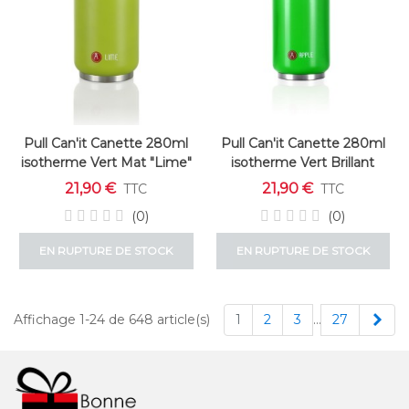
Pull Can'it Canette 280ml
Pull Can'it Canette 280ml
isotherme Vert Mat "Lime"
isotherme Vert Brillant
"Apple"
21,90 €
21,90 €
TTC
TTC
(0)
(0)
EN RUPTURE DE STOCK
EN RUPTURE DE STOCK
Sui
Affichage 1-24 de 648 article(s)
1
2
3
…
27