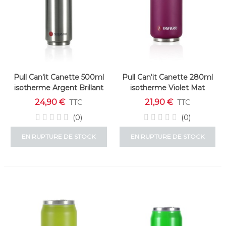
Pull Can'it Canette 500ml
Pull Can'it Canette 280ml
isotherme Argent Brillant
isotherme Violet Mat
"Silverstar"
"Raspberry"
24,90 €
21,90 €
TTC
TTC
(0)
(0)
EN RUPTURE DE STOCK
EN RUPTURE DE STOCK