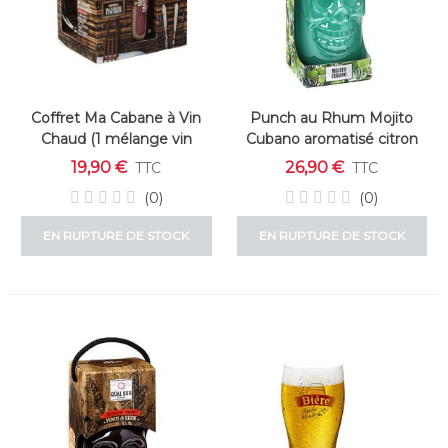
Coffret Ma Cabane à Vin
Punch au Rhum Mojito
Chaud (1 mélange vin
Cubano aromatisé citron
chaud + 2 tasses avec
vert - menthe
19,90 €
26,90 €
TTC
TTC
couvercle en liège)
(0)
(0)
EN RUPTURE DE STOCK
EN RUPTURE DE STOCK