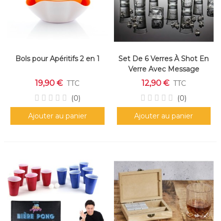
Bols pour Apéritifs 2 en 1
Set De 6 Verres À Shot En
Verre Avec Message
"conjugaison Du Verbe
19,90 €
12,90 €
TTC
TTC
Boire" (45 Ml)
(0)
(0)
Ajouter au panier
Ajouter au panier