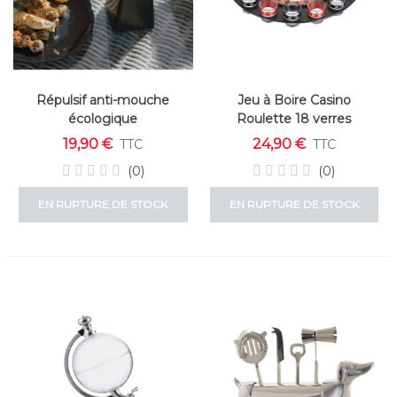
Répulsif anti-mouche
Jeu à Boire Casino
écologique
Roulette 18 verres
19,90 €
24,90 €
TTC
TTC
(0)
(0)
EN RUPTURE DE STOCK
EN RUPTURE DE STOCK