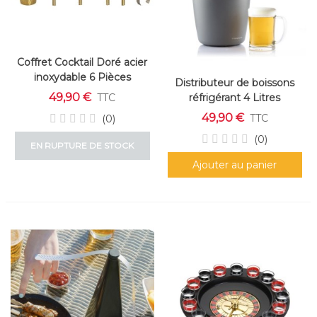
Coffret Cocktail Doré acier
inoxydable 6 Pièces
Distributeur de boissons
49,90 €
réfrigérant 4 Litres
TTC
49,90 €
TTC
(0)
(0)
EN RUPTURE DE STOCK
Ajouter au panier