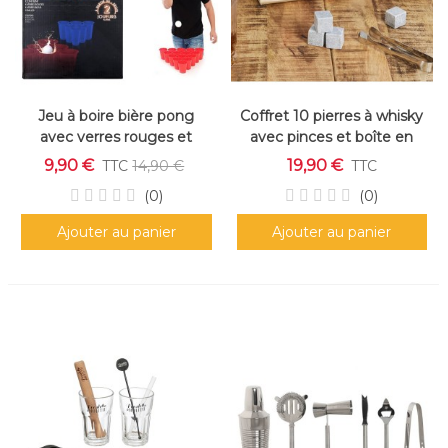
Jeu à boire bière pong
Coffret 10 pierres à whisky
avec verres rouges et
avec pinces et boîte en
bleus, format compact
bois
9,90 €
19,90 €
TTC
14,90 €
TTC
(0)
(0)
Ajouter au panier
Ajouter au panier