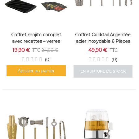
Coffret mojito complet
Coffret Cocktail Argentée
avec recettes – verres
acier inoxydable 6 Pièces
décorés et pilon bois
19,90 €
49,90 €
TTC
24,90 €
TTC
(0)
(0)
Ajouter au panier
EN RUPTURE DE STOCK