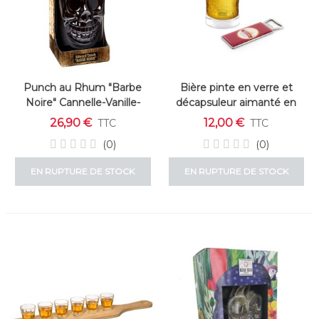
Punch au Rhum "Barbe
Bière pinte en verre et
Noire" Cannelle-Vanille-
décapsuleur aimanté en
Banane
acier et inox
26,90 €
12,00 €
TTC
TTC
(0)
(0)
EN RUPTURE DE STOCK
EN RUPTURE DE STOCK