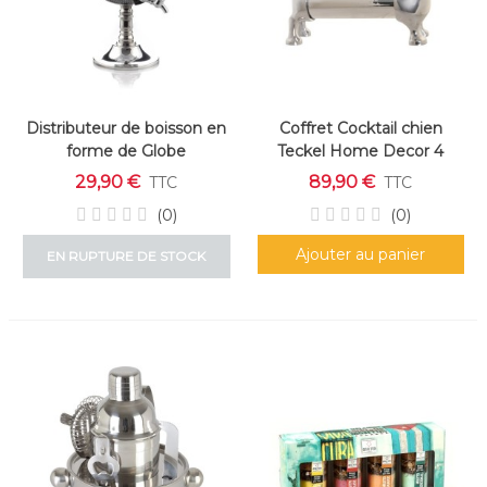
Distributeur de boisson en
Coffret Cocktail chien
forme de Globe
Teckel Home Decor 4
pièces
29,90 €
89,90 €
TTC
TTC
(0)
(0)
Ajouter au panier
EN RUPTURE DE STOCK