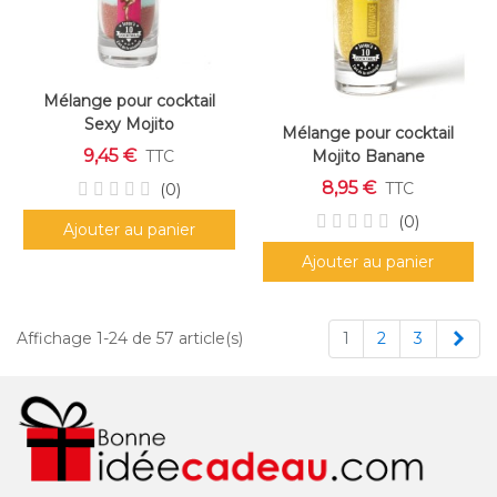
Mélange pour cocktail
Sexy Mojito
Mélange pour cocktail
9,45 €
Mojito Banane
TTC
8,95 €
TTC
(0)
(0)
Ajouter au panier
Ajouter au panier
Sui
Affichage 1-24 de 57 article(s)
1
2
3