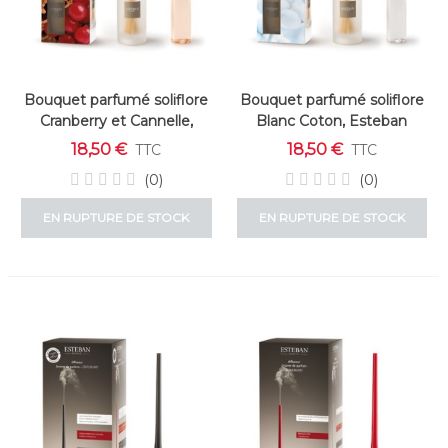
Bouquet parfumé soliflore
Bouquet parfumé soliflore
Cranberry et Cannelle,
Blanc Coton, Esteban
Esteban
18,50 €
18,50 €
TTC
TTC
(0)
(0)
EN RUPTURE DE STOCK
EN RUPTURE DE STOCK