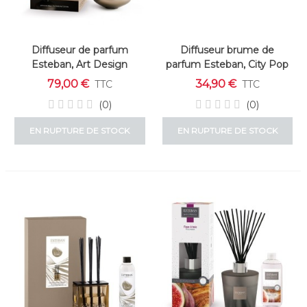
Diffuseur de parfum
Diffuseur brume de
Esteban, Art Design
parfum Esteban, City Pop
platinium
Edition
79,00 €
34,90 €
TTC
TTC
(0)
(0)
EN RUPTURE DE STOCK
EN RUPTURE DE STOCK