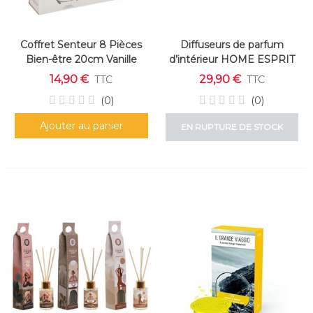
Coffret Senteur 8 Pièces
Diffuseurs de parfum
Bien-être 20cm Vanille
d’intérieur HOME ESPRIT
Urbaine 4 x 50 ml
14,90 €
29,90 €
TTC
TTC
(0)
(0)
Ajouter au panier
EN RUPTURE DE STOCK