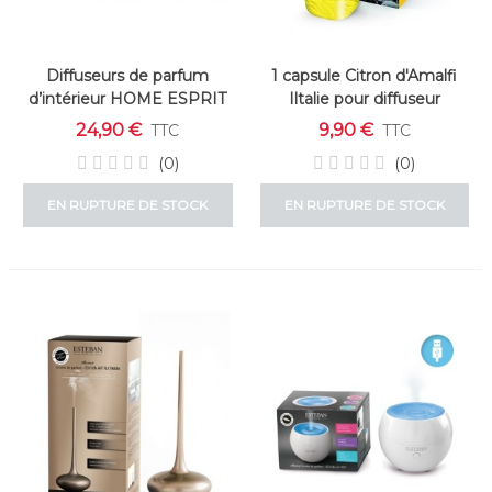
Diffuseurs de parfum
1 capsule Citron d'Amalfi
d’intérieur HOME ESPRIT
Iltalie pour diffuseur
Urbaine 3 x 30 ml
parfum George Limoni Di
24,90 €
9,90 €
TTC
TTC
Amalfi n°29 - Mr and Mrs
(0)
(0)
Fragrance
EN RUPTURE DE STOCK
EN RUPTURE DE STOCK