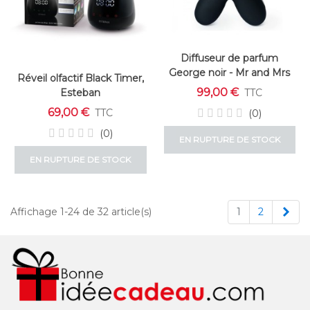
Diffuseur de parfum
George noir - Mr and Mrs
Réveil olfactif Black Timer,
Fragrance
99,00 €
Esteban
TTC
69,00 €
TTC
(0)
(0)
EN RUPTURE DE STOCK
EN RUPTURE DE STOCK
Sui
Affichage 1-24 de 32 article(s)
1
2