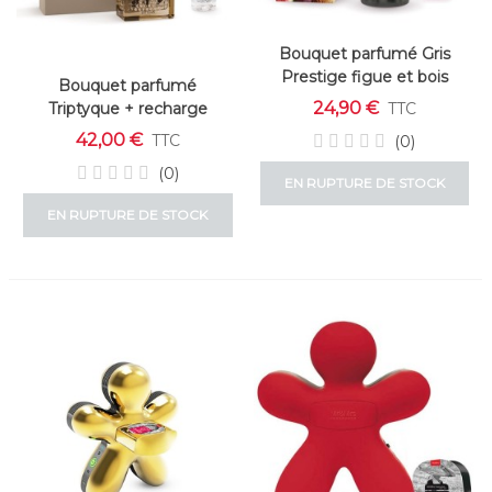
Bouquet parfumé Gris
Prestige figue et bois
Bouquet parfumé
Esteban
24,90 €
Triptyque + recharge
TTC
250ml Rêve Blanc Esteban
42,00 €
TTC
(0)
(0)
EN RUPTURE DE STOCK
EN RUPTURE DE STOCK