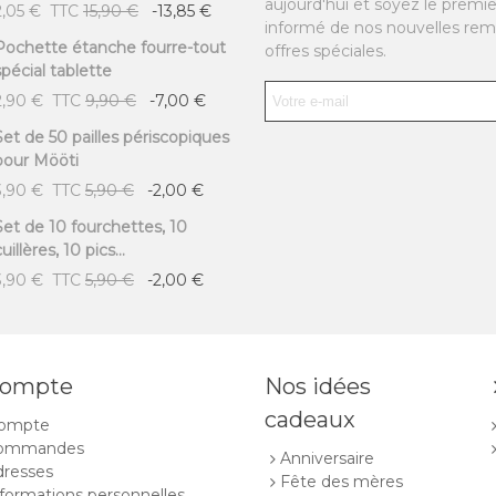
aujourd'hui et soyez le premie
2,05 €
TTC
15,90 €
-13,85 €
informé de nos nouvelles rem
Pochette étanche fourre-tout
offres spéciales.
spécial tablette
2,90 €
TTC
9,90 €
-7,00 €
Set de 50 pailles périscopiques
pour Mööti
3,90 €
TTC
5,90 €
-2,00 €
Set de 10 fourchettes, 10
uillères, 10 pics...
3,90 €
TTC
5,90 €
-2,00 €
compte
Nos idées
cadeaux
ompte
commandes
Anniversaire
dresses
Fête des mères
formations personnelles