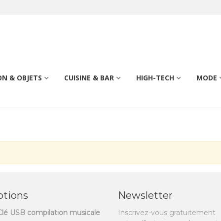
N & OBJETS
CUISINE & BAR
HIGH-TECH
MODE
tions
Newsletter
Clé USB compilation musicale
Inscrivez-vous gratuitement