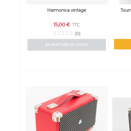
Harmonica vintage
Tourn
15,00 €
TTC
(0)
EN RUPTURE DE STOCK