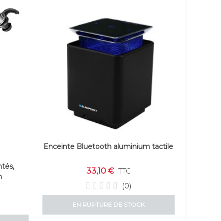
Enceinte Bluetooth aluminium tactile
tés,
33,10 €
TTC
h
(0)
EN RUPTURE DE STOCK