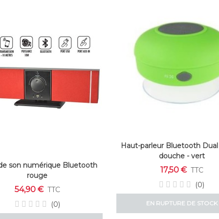
Haut-parleur Bluetooth Dual 
douche - vert
de son numérique Bluetooth
17,50 €
TTC
rouge
(0)
54,90 €
TTC
EN RUPTURE DE STOCK
(0)