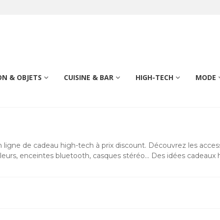
N & OBJETS
CUISINE & BAR
HIGH-TECH
MODE
gne de cadeau high-tech à prix discount. Découvrez les accesso
urs, enceintes bluetooth, casques stéréo... Des idées cadeaux 
Lire la suite