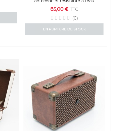
anti-choc et résistante à l'eau
85,00 €
TTC
(0)
EN RUPTURE DE STOCK