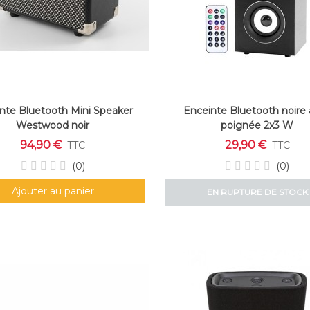
nte Bluetooth Mini Speaker
Enceinte Bluetooth noire
Westwood noir
poignée 2x3 W
94,90 €
29,90 €
TTC
TTC
(0)
(0)
Ajouter au panier
EN RUPTURE DE STOCK