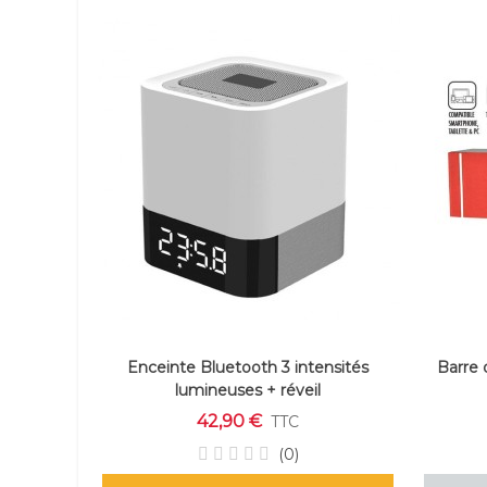
Enceinte Bluetooth 3 intensités
Barre 
lumineuses + réveil
42,90 €
TTC
(0)