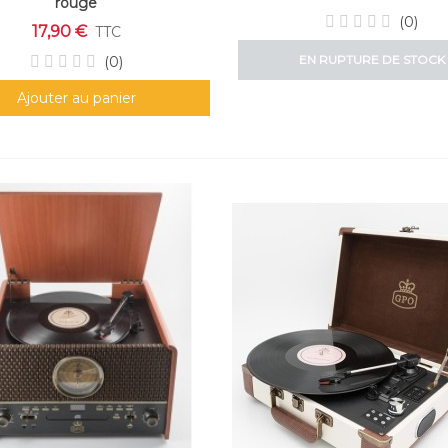
rouge
(0)
17,90 €
TTC
EN RUPTURE DE STOCK
(0)
Ajouter au panier