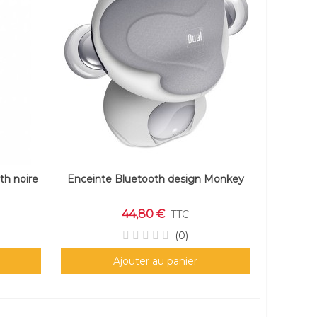
th noire
Enceinte Bluetooth design Monkey
44,80 €
TTC
(0)
Ajouter au panier