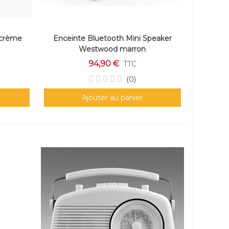
 crème
Enceinte Bluetooth Mini Speaker
Westwood marron
94,90 €
TTC
(0)
Ajouter au panier