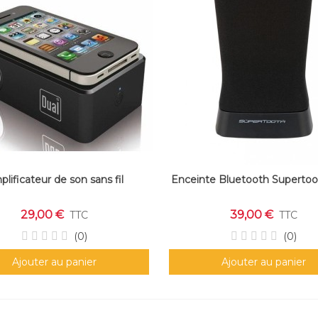
lificateur de son sans fil
Enceinte Bluetooth Supertoo
29,00 €
39,00 €
TTC
TTC
(0)
(0)
Ajouter au panier
Ajouter au panier