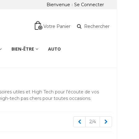
Bienvenue
Se Connecter
Votre Panier
Rechercher
0
BIEN-ÊTRE
AUTO
ires utiles et High Tech pour l'écoute de vos
high-tech pas chers pour toutes occasions.
Précédent
Suivant
2/4