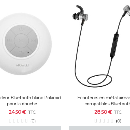
rleur Bluetooth blanc Polaroid
Ecouteurs en métal aiman
pour la douche
compatibles Bluetoot
24,50 €
28,50 €
TTC
TTC
(0)
(0)