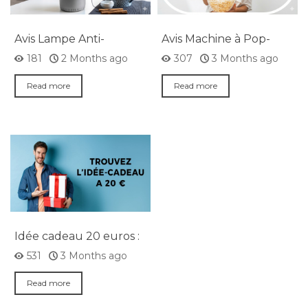
Avis Lampe Anti-
Avis Machine à Pop-
Moustiques à Aspiration
corn à Air Chaud
181
2 Months ago
307
3 Months ago
KL Silen InnovaGoods
InnovaGoods
Read more
Read more
Idée cadeau 20 euros :
des suggestions qui
531
3 Months ago
font vraiment plaisir
Read more