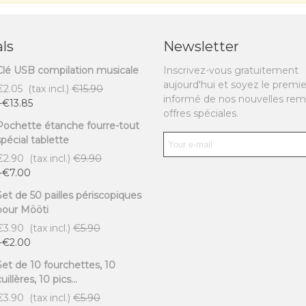
ls
Newsletter
Clé USB compilation musicale
Inscrivez-vous gratuitement
aujourd'hui et soyez le premie
€2.05
(tax incl.)
€15.90
informé de nos nouvelles rem
-€13.85
offres spéciales.
Pochette étanche fourre-tout
spécial tablette
€2.90
(tax incl.)
€9.90
-€7.00
Set de 50 pailles périscopiques
pour Mööti
€3.90
(tax incl.)
€5.90
-€2.00
Set de 10 fourchettes, 10
uillères, 10 pics...
€3.90
(tax incl.)
€5.90