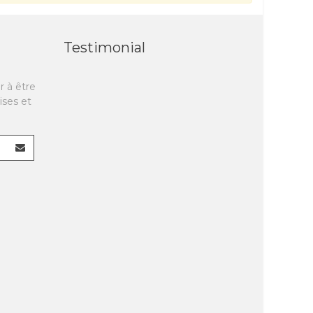
Testimonial
r à être
ises et