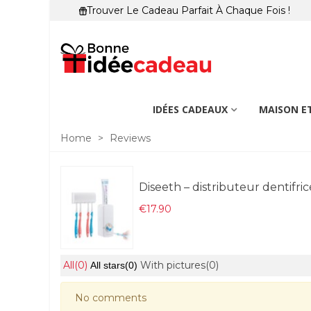
Trouver Le Cadeau Parfait À Chaque Fois !
IDÉES CADEAUX
MAISON ET
Home
>
Reviews
Diseeth – distributeur dentifri
€17.90
All
(0)
With pictures
(0)
All stars
(0)
No comments