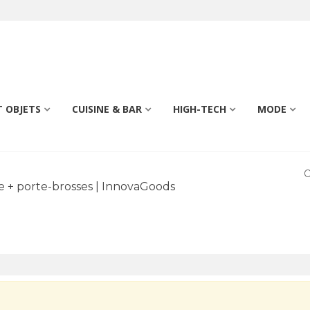
 OBJETS
CUISINE & BAR
HIGH-TECH
MODE
O
ce + porte-brosses | InnovaGoods