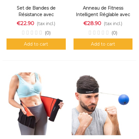
Set de Bandes de
Anneau de Fitness
Résistance avec
Intelligent Réglable avec
Accessoires et Guide d
Poids Fittehoop
€22.90
€28.90
(tax incl.)
(tax incl.)
´Entraînement Rebainer
InnovaGoods
(0)
(0)
InnovaGoods 5 Unités
Add to cart
Add to cart