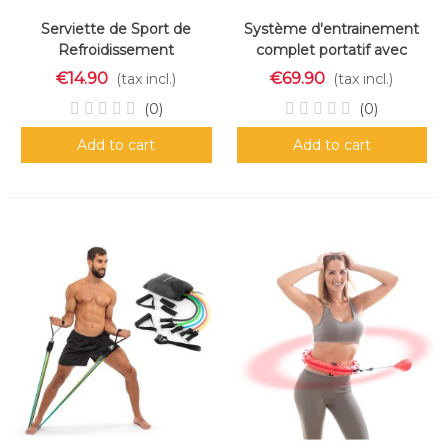
Serviette de Sport de
Système d'entrainement
Refroidissement
complet portatif avec
Instantané Effet Glace
guide d'exercices Gympak
€14.90
€69.90
(tax incl.)
(tax incl.)
InnovaGoods
Max InnovaGoods
(0)
(0)
Add to cart
Add to cart