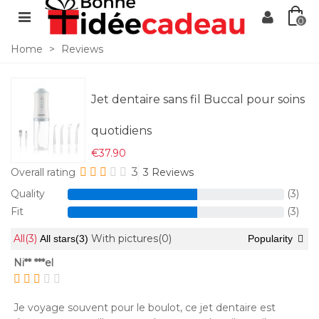
0
Home
>
Reviews
Jet dentaire sans fil Buccal pour soins
quotidiens
€37.90
3
Overall rating
3 Reviews
Quality
(3)
Fit
(3)
All
(3)
With pictures
(0)
All stars
(3)
Popularity
Ni** ***el
Je voyage souvent pour le boulot, ce jet dentaire est