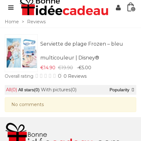
0
Home
>
Reviews
Serviette de plage Frozen – bleu
multicouleur | Disney®
€14.90
€19.90
-€5.00
0
Overall rating
0 Reviews
All
(0)
With pictures
(0)
All stars
(0)
Popularity
No comments