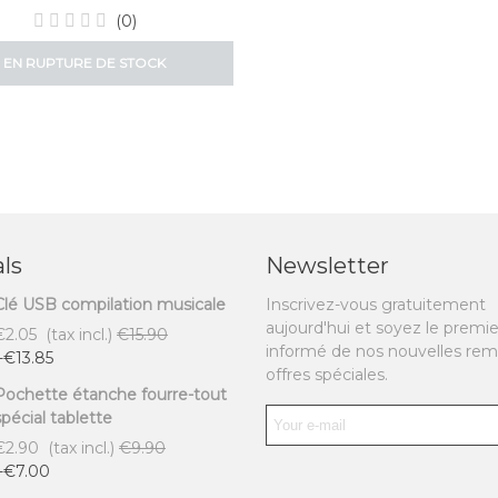
(0)
EN RUPTURE DE STOCK
ls
Newsletter
Clé USB compilation musicale
Inscrivez-vous gratuitement
aujourd'hui et soyez le premie
€2.05
(tax incl.)
€15.90
informé de nos nouvelles rem
-€13.85
offres spéciales.
Pochette étanche fourre-tout
spécial tablette
€2.90
(tax incl.)
€9.90
-€7.00