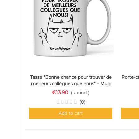
Tasse "Bonne chance pour trouver de
Porte-c
meilleurs collègues que nous" – Mug
humour départ collègue
€13.90
(tax incl.)
(0)
Add to cart