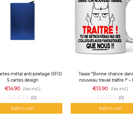
artes métal anti-piratage RFID
Tasse "Bonne chance dan
5 cartes design
nouveau travail traître !" 
humour collègue dépa
€14.90
€13.90
(tax incl.)
(tax incl.)
(0)
(0)
Add to cart
Add to cart