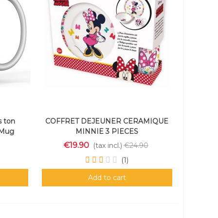
s ton
COFFRET DEJEUNER CERAMIQUE
– Mug
MINNIE 3 PIECES
rt
€19.90
(tax incl.)
€24.90
(1)
Add to cart