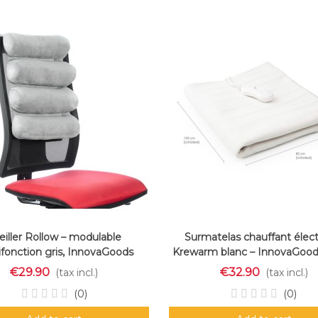
eiller Rollow – modulable
Surmatelas chauffant élect
ifonction gris, InnovaGoods
Krewarm blanc – InnovaGood
€29.90
€32.90
(tax incl.)
(tax incl.)
(0)
(0)