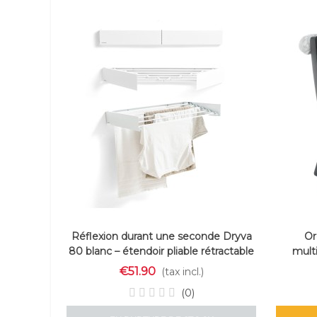
Réflexion durant une seconde Dryva
Or
80 blanc – étendoir pliable rétractable
mult
InnovaGoods
€51.90
(tax incl.)
(0)