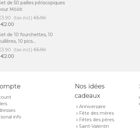
Set de 50 pailles périscopiques
pour Mööti
€3.90
(tax incl.)
€5.90
-€2.00
Set de 10 fourchettes, 10
uillères, 10 pics...
€3.90
(tax incl.)
€5.90
-€2.00
compte
Nos idées
cadeaux
count
ers
Anniversaire
dresses
Fête des mères
sonal info
Fêtes des pères
Saint-Valentin