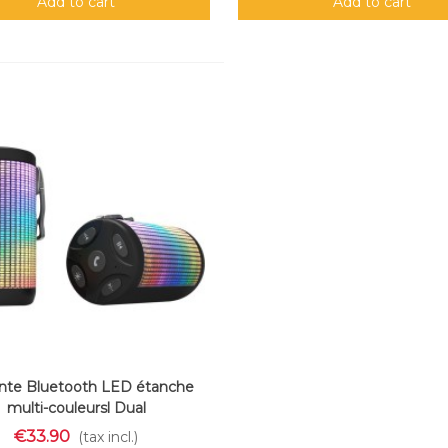
Add to cart
Add to cart
nte Bluetooth LED étanche
multi-couleursl Dual
€33.90
(tax incl.)