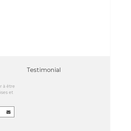
Testimonial
r à être
ises et