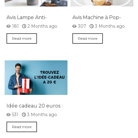
Avis Lampe Anti-
Avis Machine à Pop-
Moustiques à Aspiration
corn à Air Chaud
181
2 Months ago
307
3 Months ago
KL Silen InnovaGoods
InnovaGoods
Read more
Read more
Idée cadeau 20 euros :
des suggestions qui
531
3 Months ago
font vraiment plaisir
Read more