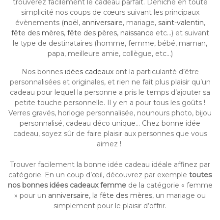
trouverez facilement le cadeau parfait. Déniché en toute
simplicité nos coups de cœurs suivant les principaux
évènements (
noël
,
anniversaire
, mariage,
saint-valentin
,
fête des mères
,
fête des pères
,
naissance
etc…) et suivant
le type de destinataires (homme, femme, bébé, maman,
papa, meilleure amie, collègue, etc…)
Nos bonnes
idées cadeaux
ont la particularité d’être
personnalisées et originales, et rien ne fait plus plaisir qu’un
cadeau pour lequel la personne a pris le temps d’ajouter sa
petite touche personnelle. Il y en a pour tous les goûts !
Verres gravés, horloge personnalisée, nounours photo, bijou
personnalisé, cadeau déco unique… Chez bonne idée
cadeau, soyez sûr de faire plaisir aux personnes que vous
aimez !
Trouver facilement la bonne idée cadeau idéale affinez par
catégorie. En un coup d’œil, découvrez par exemple
toutes
nos bonnes idées cadeaux femme
de la catégorie « femme
» pour un
anniversaire
, la
fête des mères
, un mariage ou
simplement pour le plaisir d’offrir.